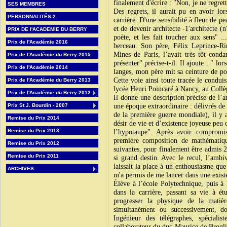
finalement d'écrire : "Non, je ne regret
SES MEMBRES
Des regrets, il aurait pu en avoir lor
PERSONNALITÉS-2
carrière. D'une sensibilité à fleur de pe
et de devenir architecte -1'architecte (n'
PRIX DE l'ACADEMIE DU BERRY
poète, et les fait toucher aux sens" ..
Prix de l'Académie 2016
berceau. Son père, Félix Leprince-Rin
Mines de Paris, l’avait très tôt con
Prix de l'Académie du Berry 2015
présenter" précise-t-il. Il ajoute : " l
Prix de l'Académie 2014
langes, mon père mit sa ceinture de po
Cette voie ainsi toute tracée le condui
Prix de l'Académie du Berry 2013
lycée Henri Poincaré à Nancy, au Collèg
Prix de l'Académie du Berry 2012
Il donne une description précise de l’a
Prix St J. Bourdin - 2007
une époque extraordinaire : délivrés de 
de la première guerre mondiale), il y 
Remise du Prix 2014
désir de vie et d’existence joyeuse peu
Remise du Prix 2013
l’hypotaupe". Après avoir compromis
première composition de mathématique
Remise du Prix 2012
suivantes, pour finalement être admis 2
Remise du Prix 2011
si grand destin. Avec le recul, l’ambiv
laissait la place à un enthousiasme que
ARCHIVES
m'a permis de me lancer dans une exist
Élève à l’école Polytechnique, puis à l
dans la carrière, passant sa vie à ét
progresser la physique de la matièr
simultanément ou successivement, don
Ingénieur des télégraphes, spécialis
collaborateur du duc Maurice de Brogli