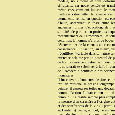
modèle, nous forme et nous déforme
effrayante; car notre pensée est trans
même chez ceux qui lui sont le moins
méthode rationnelle, la science s'ap
permanente remise en question est essen
d'huile, accentuant le fossé entre les
anciennes formes d'éducation, de l’au
sollicités de partout, en proie aux in
réchauffement de l’atmosphère, les jour
condition. L’homme n'a plus de bouée po
découverte et de la connaissance est u
conséquence l’utilisation, au mieux, de
l’équilibre, "variable dans sa nature s
existence éclairée par un potentiel de 
de foi l’espérance chrétienne : pour lu
ils ne saurait se substituer à lui". Il
de l’Académie pontificale des science
monastères.
Il fut couvert d'honneurs, de titres et 
féru de musique, il présida longtemps
peintre, il exposa ses toiles une douzai
homme d'action. Il était connu - dit de
humour". La réalité semble plus complex
la mesure d'un caractère à l’origine ent
et des souffrances de la vie (il perdit
sept enfants). Jeune, écrit-il, j'étais 
mes dessins. La critique perfora