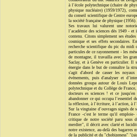
à l’école polytechnique (chaire de phy
physique nucléaire) (1959/1972), comm
du conseil scientifique de Centre europ
la société française de physique (1956)
Ses travaux lui valurent une notori
l’académie des sciences dès 1949 - et in
contenu. Citons simplement ses études 
cosmique et ses effets secondaires. E
recherche scientifique du pic du midi d
particules de ce rayonnement - les més
de montagne, il travailla avec les gran
Saclay, et à Genève en particulier. Il s
énergie dans le but de connaître la stru
s'agit d'abord de casser les noyaux
événements, puis d'analyser et d’inter
données groupa autour de Louis Lepri
polytechnique et du Collège de France,
docteurs es sciences ! et ce jusqu'e
abandonner ce qui occupa l’essentiel de
la réflexion, à l’écriture, à l’action, à
Sur la vingtaine d’ouvrages signés de 
France -c'est le terme qu'il emploie
critique de notre société paru sous 
merdier", il décrit avec clarté et luci
notre existence, au-delà des bagarres m
de la publicité et du "chobizeness” "(si