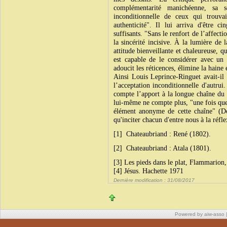
complémentarité manichéenne, sa sen
inconditionnelle de ceux qui trouva
authenticité". Il lui arriva d'être ci
suffisants. "Sans le renfort de l’affectio
la sincérité incisive. À la lumière de 
attitude bienveillante et chaleureuse, q
est capable de le considérer avec un c
adoucit les réticences, élimine la haine
Ainsi Louis Leprince-Ringuet avait-il
l’acceptation inconditionnelle d'autrui.
compte l’apport à la longue chaîne du 
lui-même ne compte plus, "une fois que 
élément anonyme de cette chaîne" (Do
qu'inciter chacun d'entre nous à la réfle
[1] Chateaubriand : René (1802).
[2] Chateaubriand : Atala (1801).
[3] Les pieds dans le plat, Flammarion
[4] Jésus. Hachette 1971
Dernière modification : 31/08/2017
Powered by aiw-asso