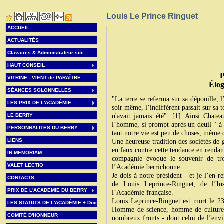
Louis Le Prince Ringuet
ACCUEIL
Ac
Séance sol
ACTUALITÉS
Aubi
Clavaires & Administrateur site
Samed
HAUT CONSEIL
Professe
VITRINE - VIENT de PARAÎTRE
Éloge de Lo
SÉANCES SOLONNELLES
"La terre se referma sur sa dépouille, l’
LES PRIX DE L'ACADÉMIE
soir même, l’indifférent passait sur sa 
LE BERRY
n'avait jamais été". [1] Ainsi Chatea
l’homme, si prompt après un deuil " à f
PERSONNALITES DU BERRY
tant notre vie est peu de choses, même 
LIENS
Une heureuse tradition des sociétés de ge
en faux contre cette tendance en rendan
IN MEMORIAM
compagnie évoque le souvenir de troi
VALET LECTIO
l’Académie berrichonne.
Je dois à notre président - et je l’en 
CONTACTS
de Louis Leprince-Ringuet, de l’In
PRIX DE L'ACADEMIE DU BERRY
l’Académie française.
Louis Leprince-Ringuet est mort le 2
LES STATUTS DE L'ACADÉMIE + Doc
Homme de science, homme de culture,
COMITÉ D'HONNEUR
nombreux fronts - dont celui de l’envi