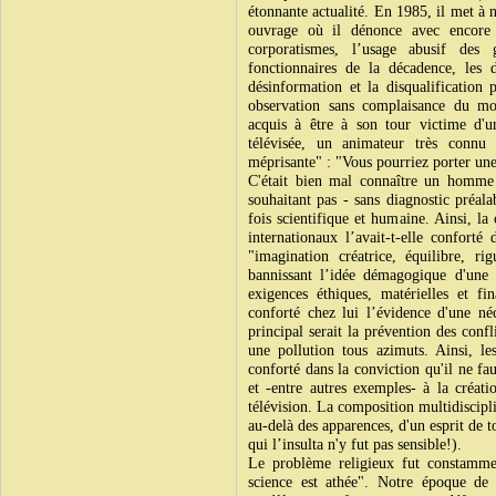
étonnante actualité. En 1985, il met à n
ouvrage où il dénonce avec encore p
corporatismes, l’usage abusif des g
fonctionnaires de la décadence, les 
désinformation et la disqualification 
observation sans complaisance du mo
acquis à être à son tour victime d'u
télévisée, un animateur très connu 
méprisante" : "Vous pourriez porter une
C'était bien mal connaître un homme 
souhaitant pas - sans diagnostic préala
fois scientifique et humaine. Ainsi, la
internationaux l’avait-t-elle conforté
"imagination créatrice, équilibre, ri
bannissant l’idée démagogique d'une p
exigences éthiques, matérielles et fi
conforté chez lui l’évidence d'une néc
principal serait la prévention des confl
une pollution tous azimuts. Ainsi, le
conforté dans la conviction qu'il ne faut
et -entre autres exemples- à la créat
télévision. La composition multidiscipl
au-delà des apparences, d'un esprit de 
qui l’insulta n'y fut pas sensible!).
Le problème religieux fut constamment
science est athée". Notre époque de 