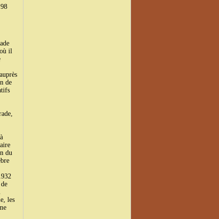
 98
rade
où il
e
 auprès
on de
tifs
rade,
à
aire
on du
èbre
1932
 de
n
e, les
ème