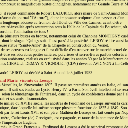
nombreux et magnifiques bustes d'indigènes, notamment sur Grande Terre et M
.
8, il reçoit commande de Robert LAZURICK alors maire de Saint-Amand Mon
créateur du journal "l'Aurore"), d'une imposante sculpture d'un paysan et d'un
n longtemps adossée au fronton de l'Hôtel de Ville des Carmes, avant d'être
nt ré-installée après restauration sous la Halle de la Capitale du Boischaut, où 
ourd'hui l'admiration de tous !
 de plusieurs bustes en bronze, notamment celui du Chanoine MONTIGNY curé
, dont le slogan "Quinçy soit-il" est passé à la postérité. LEROY réalise aussi la
euse statue "Sainte-Anne" de la Chapelle en construction du Vernet.
 de ses oeuvres est longue et il est difficile d'en trouver sur le marché actuel de 
t-être ses adorables petites salières, poivrières et serres-livres parfois colorés à
ration arabisante, réalisés en exclusivité dans les années 30 par la Manufacture d
aines GIRAULT DEMAY & VIGNOLET (GDV) devenue AVIGNON à La Cell
ndré LEROY est décédé à Saint-Amand le 3 juillet 1953.
and Marie, vicomte de Lesseps
à Versailles, le 19novembre 1805. Il passe ses premières années en Italie, où son
oste. Il suit ses études au Lycée Henry IV à Paris. Son éveil intellectuel se sera
, selon le témoignage de l’intéressé, dans un cycle de conférences donné par l’
is et ses amis ultramontains.
le milieu du XVIIIe siècle, les ancêtres de Ferdinand de Lesseps suivent la carr
tique, dans laquelle lui-même occupe plusieurs fonctions de 1825 à 1849. Son
bli par le roi Louis XVI, et son père, Mathieu de Lesseps est fait comte par No
 mère, Catherine (de) Grevignée, est espagnole, et tante de la comtesse de Mont
 l'impératrice Eugénie.
é« le Grand Français », Ferdinand de Lesseps a été le principal promoteur de