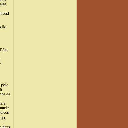
arie
trond
elle
l'Art,
e
e-
 père
it
abbé de
ière
 oncle
poléon
ijo,
s deux