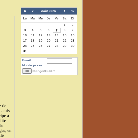
«
‹
›
»
Août 2026
Lu
Ma
Me
Je
Ve
Sa
Di
1
2
3
4
5
6
8
9
7
10
11
12
13
14
15
16
17
18
19
20
21
22
23
24
25
26
27
28
29
30
31
Email
Mot de passe
Changer/Oubli ?
e de
 amis.
cipe à
lite
du
ges, en
ile