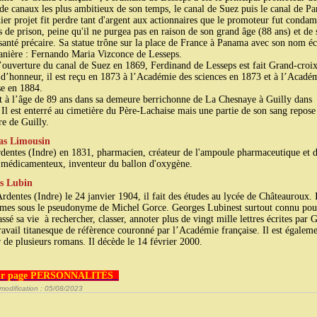
 de canaux les plus ambitieux de son temps, le canal de Suez puis le canal de P
ier projet fit perdre tant d'argent aux actionnaires que le promoteur fut condam
s de prison, peine qu'il ne purgea pas en raison de son grand âge (88 ans) et de 
 santé précaire. Sa statue trône sur la place de France à Panama avec son nom éc
anière : Fernando Maria Vizconce de Lesseps.
’ouverture du canal de Suez en 1869, Ferdinand de Lesseps est fait Grand-croix
d’honneur, il est reçu en 1873 à l’Académie des sciences en 1873 et à l’Acadé
se en 1884.
t à l’âge de 89 ans dans sa demeure berrichonne de La Chesnaye à Guilly dans
. Il est enterré au cimetière du Père-Lachaise mais une partie de son sang repose
re de Guilly.
las Limousin
dentes (Indre) en 1831, pharmacien, créateur de l'ampoule pharmaceutique et d
 médicamenteux, inventeur du ballon d'oxygène.
s Lubin
Ardentes (Indre) le 24 janvier 1904, il fait des études au lycée de Châteauroux. I
mes sous le pseudonyme de Michel Gorce. Georges Lubinest surtout connu pou
assé sa vie à rechercher, classer, annoter plus de vingt mille lettres écrites par 
ravail titanesque de réfèrence couronné par l’Académie française. Il est égalem
r de plusieurs romans. Il décède le 14 février 2000.
r page PERSONNALITÉS
modification : 05/08/2023