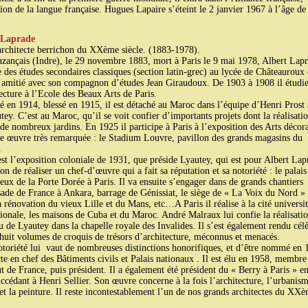
tion de la langue française. Hugues Lapaire s’éteint le 2 janvier 1967 à l’âge de
 Laprade
rchitecte berrichon du XXème siècle. (1883-1978).
zançais (Indre), le 29 novembre 1883, mort à Paris le 9 mai 1978, Albert Lap
e des études secondaires classiques (section latin-grec) au lycée de Châteauroux 
d’amitié avec son compagnon d’études Jean Giraudoux. De 1903 à 1908 il étudi
tecture à l’Ecole des Beaux Arts de Paris.
é en 1914, blessé en 1915, il est détaché au Maroc dans l’équipe d’Henri Prost
tey. C’est au Maroc, qu’il se voit confier d’importants projets dont la réalisati
 de nombreux jardins. En 1925 il participe à Paris à l’exposition des Arts décora
e œuvre très remarquée : le Stadium Louvre, pavillon des grands magasins du
.
est l’exposition coloniale de 1931, que préside Lyautey, qui est pour Albert Lap
on de réaliser un chef-d’œuvre qui a fait sa réputation et sa notoriété : le palais
eux de la Porte Dorée à Paris. Il va ensuite s’engager dans de grands chantiers
ade de France à Ankara, barrage de Génissiat, le siège de « La Voix du Nord » 
la rénovation du vieux Lille et du Mans, etc…A Paris il réalise à la cité universit
tionale, les maisons de Cuba et du Maroc. André Malraux lui confie la réalisati
 de Lyautey dans la chapelle royale des Invalides. Il s’est également rendu cél
 huit volumes de croquis de trésors d’architecture, méconnus et menacés.
otoriété lui vaut de nombreuses distinctions honorifiques, et d’être nommé en 
cte en chef des Bâtiments civils et Palais nationaux . Il est élu en 1958, membre
tut de France, puis président. Il a également été président du « Berry à Paris » e
ccédant à Henri Sellier. Son œuvre concerne à la fois l’architecture, l’urbanism
 et la peinture. Il reste incontestablement l’un de nos grands architectes du XX