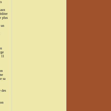
is
 aux
éditer
r plus
e un
t
au
rge
e 11
on
une
e sa
e des
son
.