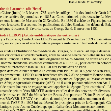
an-Claude Miskovsky
the de Latouche (dit Henri)
 Châtre (Indre) le 3 février 1785, après le collège il fait des études de Droit à P
te une carrière de journaliste en 1815 au Constitutionnel, puis ressuscite Le Me
ce sous le nom de Mercure du XIXe siècle. En 1830 il achète de Figaro, journa
avec le succès. Il a soutenu les publications de Jules Sandeau, les débuts de Balz
uelques réticences, il favorisa ceux de George Sand. Il meurt en 1851.
André LEROY (Artiste emblématique des outre-mer)
y à l'exotisme, Emile André LEROY naquit le 25 septembre 1899 à Saint-Am
d, où son père avait une biscuiterie prospère installée sur les bords du canal de
es études à l'Institution Sainte-Marie de Bourges, où il excellait déjà à dessiner
res caricatures et vivants portraits, après la Grande Guerre peut-être sur les con
pteur François POPINEAU aussi originaire de Saint-Amand, de douze ans son a
e homme abandonna ses études commerciales à l'ESSEC, pour entrer en octobr
atelier du professeur Jean BOUCHER aux Beaux-Arts de Paris.
on dans cet Atelier réputé d'un certain Paul BELMONDO (père de Jean-Paul
très prometteur, LEROY allait bénéficier dès 1927 d'une première Bourse natio
ge qui allait lui permettre plusieurs longs séjours en Espagne, au Maroc et surt
 en Afrique équatoriale française (AEF), où il allait pouvoir sublimer son Art. 
if de quatre bourses de voyage souvent appelées à l'époque "prix coloniaux",
camarade peintre Yves BRAYER avaient exceller dans des oeuvres très diverses 
e de bronze en 1927 du Ministère des Beaux-Arts pour son "Saint-Etienne" aya
'Yves BRAYER, LEROY reçoit alors de multiples commandes notamment du
eur de l'AEF. En 1928 lui est décerné le prestigieux prix de la Compagnie Gé
lantique, puis c'est en Guadeloupe qu'il réalise deux Monuments aux morts,
'hui classés "MH" et de grandes sculptures religieuses pour différents édifices, a