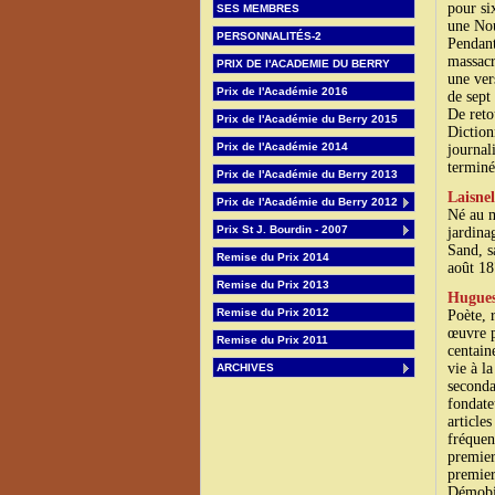
pour si
SES MEMBRES
une Nou
PERSONNALITÉS-2
Pendant
massacr
PRIX DE l'ACADEMIE DU BERRY
une ver
Prix de l'Académie 2016
de sept 
De retou
Prix de l'Académie du Berry 2015
Diction
Prix de l'Académie 2014
journali
terminé
Prix de l'Académie du Berry 2013
Laisnel
Prix de l'Académie du Berry 2012
Né au m
Prix St J. Bourdin - 2007
jardina
Sand, s
Remise du Prix 2014
août 18
Remise du Prix 2013
Hugues
Remise du Prix 2012
Poète, 
œuvre p
Remise du Prix 2011
centain
vie à l
ARCHIVES
seconda
fondate
articles
fréquent
premier
premier
Démobil