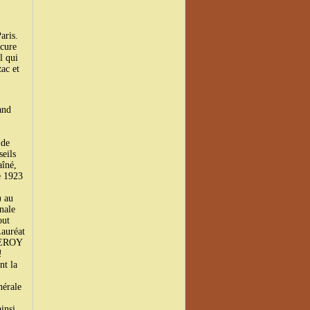
aris.
rcure
l qui
ac et
and
 de
seils
îné,
e 1923
) au
nale
out
Lauréat
 LEROY
!
nt la
nérale
insi