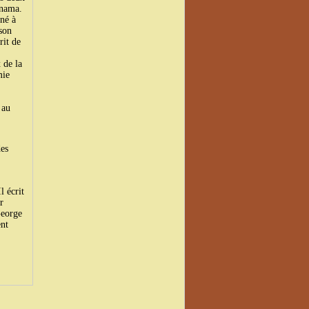
anama.
né à
son
rit de
 de la
mie
 au
es
l écrit
r
George
ent