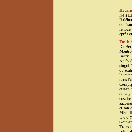
Je
Hyacin
Né à La
Il débu
de Fran
renoue 
après q
Emile 
Du Berr
Montron
Berry.
Après d
singuliè
du scul
le jeun
dans l'
Compagn
ciseau 
de voya
ensuite
success
et son 
Médaill
tête d
Gouvern
Transat
aujourd