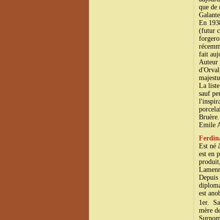
que de 
Galante
En 193
(futur 
forgero
récemme
fait auj
Auteur
d'Orval
majestu
La liste
sauf peu
l'inspi
porcel
Bruère.
Emile A
Ferdin
Est né 
est en p
produit
Lamenna
Depuis 
diploma
est ano
1er. Sa
mère de
Surnomm