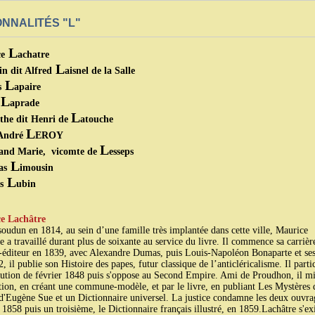
NNALITÉS "L"
L
e
achatre
L
n dit Alfred
aisnel de la Salle
L
s
apaire
L
aprade
L
the dit Henri de
atouche
L
 André
EROY
L
nand Marie, vicomte de
esseps
L
as
imousin
L
s
ubin
e Lachâtre
soudun en 1814, au sein d’une famille très implantée dans cette ville, Maurice
e a travaillé durant plus de soixante au service du livre. Il commence sa carrièr
e-éditeur en 1839, avec Alexandre Dumas, puis Louis-Napoléon Bonaparte et ses
 il publie son Histoire des papes, futur classique de l’anticléricalisme. Il parti
lution de février 1848 puis s'oppose au Second Empire. Ami de Proudhon, il mi
ction, en créant une commune-modèle, et par le livre, en publiant Les Mystères 
d'Eugène Sue et un Dictionnaire universel. La justice condamne les deux ouvra
 1858 puis un troisième, le Dictionnaire français illustré, en 1859.Lachâtre s'ex