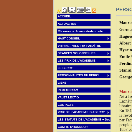
PERSO
ACCUEIL
Mauric
ACTUALITÉS
Germai
Clavaires & Administrateur site
Hugue
HAUT CONSEIL
Albert
VITRINE - VIENT de PARAÎTRE
Hyacin
SÉANCES SOLONNELLES
Emile
LES PRIX DE L'ACADÉMIE
​Ferdi
LE BERRY
Stanisl
PERSONNALITES DU BERRY
George
LIENS
IN MEMORIAM
Mauric
Né à Is
VALET LECTIO
Lachâtr
CONTACTS
librair
En 1842,
PRIX DE L'ACADEMIE DU BERRY
la révo
LES STATUTS DE L'ACADÉMIE + Doc
par l'a
peuple 
COMITÉ D'HONNEUR
1857 et