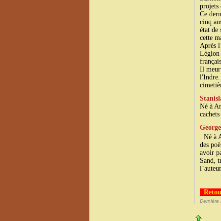
projets
Ce dern
cinq an
état de
cette m
Après l
Légion 
françai
Il meur
l'Indre
cimetiè
Stanis
Né à Ar
cachets
George
​ Né à 
des poè
avoir p
Sand, t
l’auteu
Retou
Dernière 