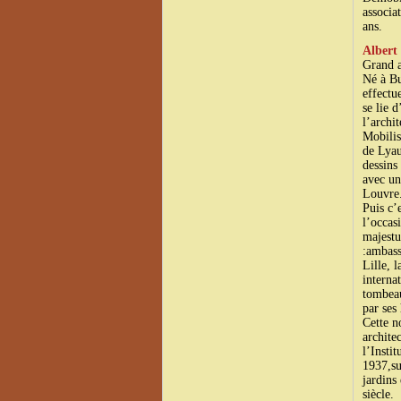
associa
ans.
Albert
Grand a
Né à Bu
effectu
se lie 
l’archi
Mobilis
de Lyau
dessins
avec un
Louvre
Puis c’
l’occasi
majestu
:ambass
Lille, 
interna
tombeau
par ses
Cette n
archite
l’Insti
1937,su
jardins
siècle.