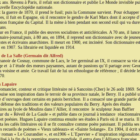
x ans. Revenu à Paris, il refait son dictionnaire et publie Le Monde invisible pu
velle Encyclopédie nationale.
 la guerre de 1870, il prend le fusil; puis la Commune survient. Pour échapper
es, il fuit en Espagne, où il rencontre le gendre de Karl Marx dont il accepte d'
sion française du Capital. Il la mène à bien pendant son second exil qui va dure
ans.
r en France, il publie des œuvres socialistes et anticléricales. A 70 ans, il lanc
naire-journal;puis, à 80 ans, en 1894, il reprend son dictionnaire avec de jeunes
stes et écrivains anarchistes. Il meurt en 1900, est incinéré. Son dictionnaire es
 en 1907. Sa librairie est liquidée en 1914.
 de La Salle (Germain dit Alfred)
anoir de Cosnay, commune de Lacs, le 1er germinal an IX, il consacre sa vie 
ge et à l’étude des mœurs paysannes, autant de passions qu’il partage avec Geo
a voisine et amie. Ce travail fait de lui un ethnologue de référence ; il décède l
70.
 Lapaire
romancier, conteur et critique littéraire né à Sancoins (Cher) le 26 août 1869. S
uise son inspiration dans le terroir de sa province natale, le Berry. Il a publié 
e d’ouvrages dont certains en patois berrichon. Il a consacré une grande partie d
a défense des traditions et des valeurs populaires du Berry. Après des études
ires au lycée de Moulins dans l’Allier, il rencontre le sculpteur Jean Baffier
ur du « Réveil de La Gaule » et publie dans ce journal à tendance réactionnair
 et poésies. Hugues Lapaire continua ensuite ses études à Paris où il se maria. Il
a les cafés littéraires où il se fit connaître comme poète patoisant. Il publia ses
s recueils de poèmes « Vieux tableaux» et «Sainte Solange». En 1904, il écrit 
 roman « Le Courandier », et en1906 « L’Epervier » d’inspiration régionaliste
isé à la fin de la première guerre mondiale, il entra dans l’Alliance française,