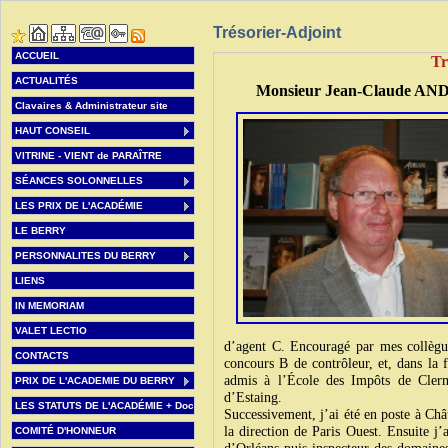
Trésorier-Adjoint
ACCUEIL
Tr
ACTUALITÉS
Monsieur Jean-Claude AN
Clavaires & Administrateur site
HAUT CONSEIL
VITRINE - VIENT de PARAÎTRE
SÉANCES SOLONNELLES
LES PRIX DE L'ACADÉMIE
LE BERRY
PERSONNALITES DU BERRY
LIENS
IN MEMORIAM
VALET LECTIO
d’agent C. Encouragé par mes collègues
CONTACTS
concours B de contrôleur, et, dans la f
admis à l’École des Impôts de Clermo
PRIX DE L'ACADEMIE DU BERRY
d’Estaing.
LES STATUTS DE L'ACADÉMIE + Doc
Successivement, j’ai été en poste à Châ
la direction de Paris Ouest. Ensuite j’
COMITÉ D'HONNEUR