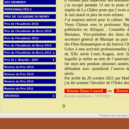
d’Orléans puis inspecteur des domain
SES MEMBRES
j’ai occupé pendant 12 ans le poste d’
PERSONNALITÉS-2
impôts de La Châtre poste que j’avais 
Je suis marié et père de trois enfants.
PRIX DE l'ACADEMIE DU BERRY
J’ai toujours œuvré pour la culture. 
Prix de l'Académie 2016
Vieux Chinon avec le professeur Ra
préhistoire en Afrique) , Conseiller 
Prix de l'Académie du Berry 2015
Bernanos, Vice-président des Amis d
Prix de l'Académie 2014
secrétaire général de Musique au pays
des Fêtes Romantiques et du festival 
Prix de l'Académie du Berry 2013
Grâce à mes activités professionnelles j
Prix de l'Académie du Berry 2012
du XXe siècle Louis Aragon, avec Ja
laquelle je milite au sein de l’associa
Prix St J. Bourdin - 2007
fut mon ami pendant plusieurs années,
Remise du Prix 2014
défendent avec opiniâtreté l’oeuvre 
siècle.
Remise du Prix 2013
Par arrêté du 29 octobre 2021 par Ma
Remise du Prix 2012
j'ai été nommé Chevalier de l'Ordre des 
Remise du Prix 2011
Retour Haut-Conseil
ou
Retour
ARCHIVES
Dernière modification : 07/02/2022
Powered by aiw-asso