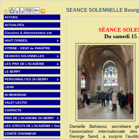
SEANCE SOLENNELLE Bourges 
ACCUEIL
ACTUALITÉS
SÉANCE SOLE
Clavaires & Administrateur site
Du samedi 15 a
HAUT CONSEIL
VITRINE - VIENT de PARAÎTRE
SÉANCES SOLONNELLES
LES PRIX DE L'ACADÉMIE
LE BERRY
PERSONNALITES DU BERRY
LIENS
IN MEMORIAM
VALET LECTIO
CONTACTS
PRIX DE L'ACADEMIE DU BERRY
Danielle Bahiaoui, secrétaire g
LES STATUTS DE L'ACADÉMIE + Doc
l’association internationale d
COMITÉ D'HONNEUR
George Sand, a surpris l’audito