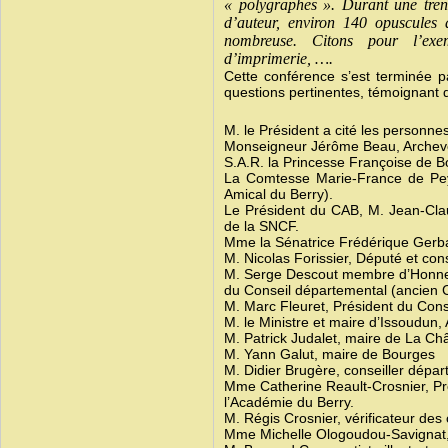
« polygraphes ». Durant une trent
d’auteur, environ 140 opuscules 
nombreuse. Citons pour l’exemp
d’imprimerie, ….
Cette conférence s’est terminée 
questions pertinentes, témoignant 
M. le Président a cité les personn
Monseigneur Jérôme Beau, Archevê
S.A.R. la Princesse Françoise de B
La Comtesse Marie-France de Pey
Amical du Berry).
Le Président du CAB, M. Jean-Cla
de la SNCF.
Mme la Sénatrice Frédérique Gerb
M. Nicolas Forissier, Député et cons
M. Serge Descout membre d’Honneu
du Conseil départemental (ancien C
M. Marc Fleuret, Président du Cons
M. le Ministre et maire d’Issoudun,
M. Patrick Judalet, maire de La Châ
M. Yann Galut, maire de Bourges
M. Didier Brugère, conseiller dépa
Mme Catherine Reault-Crosnier, Prés
l’Académie du Berry.
M. Régis Crosnier, vérificateur de
Mme Michelle Ologoudou-Savignat