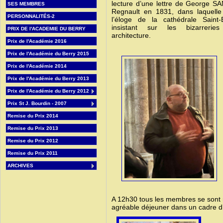
lecture d’une lettre de George S
SES MEMBRES
Regnault en 1831, dans laquelle e
PERSONNALITÉS-2
l’éloge de la cathédrale Saint-
insistant sur les bizarreri
PRIX DE l'ACADEMIE DU BERRY
architecture.
Prix de l'Académie 2016
Prix de l'Académie du Berry 2015
Prix de l'Académie 2014
Prix de l'Académie du Berry 2013
Prix de l'Académie du Berry 2012
Prix St J. Bourdin - 2007
Remise du Prix 2014
Remise du Prix 2013
Remise du Prix 2012
Remise du Prix 2011
ARCHIVES
A 12h30 tous les membres se sont 
agréable déjeuner dans un cadre d