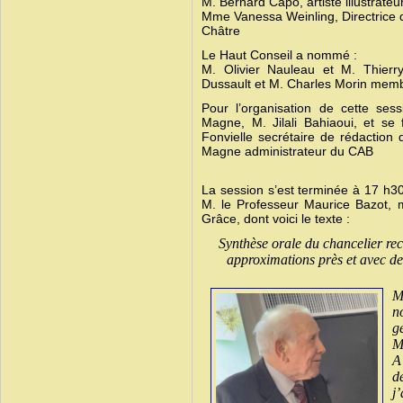
M. Bernard Capo, artiste illustrateur
Mme Vanessa Weinling, Directrice
Châtre
Le Haut Conseil a nommé :
M. Olivier Nauleau et M. Thierr
Dussault et M. Charles Morin mem
Pour l’organisation de cette ses
Magne, M. Jilali Bahiaoui, et se
Fonvielle secrétaire de rédacti
Magne administrateur du CAB
La session s’est terminée à 17 h30
M. le Professeur Maurice Bazot, m
Grâce, dont voici le texte :
Synthèse orale du chancelier rec
approximations près et avec des
M
n
g
M
A
d
j