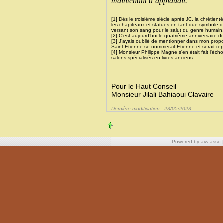
maintenant d’applaudir.
[1] Dès le troisième siècle après JC, la chrétienté
les chapiteaux et statues en tant que symbole de
versant son sang pour le salut du genre humain, 
[2] C’est aujourd’hui le quatrième anniversaire d
[3] J’avais oublié de mentionner dans mon propos
Saint-Étienne se nommerait Étienne et serait rep
[4] Monsieur Philippe Magne s'en était fait l'écho
salons spécialisés en livres anciens
Pour le Haut Co
Monsieur Jilali Bahiaoui Clavaire
Dernière modification : 23/05/2023
Powered by aiw-asso