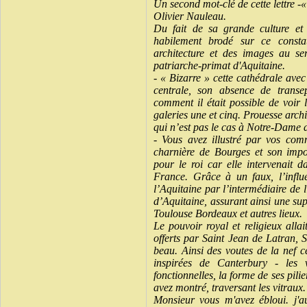
Un second mot-clé de cette lettre -«
Olivier Nauleau.
Du fait de sa grande culture et
habilement brodé sur ce consta
architecture et des images au se
patriarche-primat d'Aquitaine.
- « Bizarre » cette cathédrale avec 
centrale, son absence de trans
comment il était possible de voir 
galeries une et cinq. Prouesse archi
qui n’est pas le cas à Notre-Dame 
- Vous avez illustré par vos comm
charnière de Bourges et son impor
pour le roi car elle intervenait 
France. Grâce à un faux, l’influe
l’Aquitaine par l’intermédiaire de 
d’Aquitaine, assurant ainsi une sup
Toulouse Bordeaux et autres lieux.
Le pouvoir royal et religieux allai
offerts par Saint Jean de Latran, 
beau. Ainsi des voutes de la nef ce
inspirées de Canterbury - les v
fonctionnelles, la forme de ses pili
avez montré, traversant les vitraux.
Monsieur vous m'avez ébloui. j'au