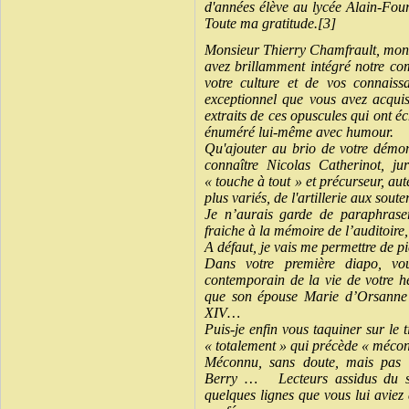
d'années élève au lycée Alain-Fourn
Toute ma gratitude.[3]
Monsieur Thierry Chamfrault, mons
avez brillamment intégré notre co
votre culture et de vos connaiss
exceptionnel que vous avez acquis
extraits de ces opuscules qui ont é
énuméré lui-même avec humour.
Qu'ajouter au brio de votre démon
connaître Nicolas Catherinot, jur
« touche à tout » et précurseur, au
plus variés, de l'artillerie aux sout
Je n’aurais garde de paraphrase
fraiche à la mémoire de l’auditoire
A défaut, je vais me permettre de p
Dans votre première diapo, vou
contemporain de la vie de votre hé
que son épouse Marie d’Orsanne
XIV…
Puis-je enfin vous taquiner sur le t
« totalement » qui précède « méco
Méconnu, sans doute, mais pas 
Berry … Lecteurs assidus du sit
quelques lignes que vous lui aviez