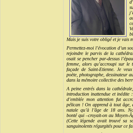
d
s
j
a
c
V
b
Mais je suis votre obligé et je vais m
Permettez-moi l’évocation d’un so
rejoindre le parvis de la cathédra
osait se pencher par-dessus l’épa
femme, alors qu’accroupi sur le t
façade de Saint-Etienne. Je veux
poète, photographe, dessinateur au
dans la mémoire collective des berr
A peine entrés dans la cathédral
introduction inattendue et inédite
d’emblée mon attention fut accr
pélican ! On apprend à tout âge, 
natale qu’à l’âge de 18 ans. N
bonté qui –croyait-on au Moyen-Âge-
(Cette légende avait trouvé sa 
sanguinolents régurgités pour ce fai