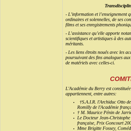
Transdisciplin
- L’information et l’enseignement 
ordinaires et solennelles, de ses con
films et ses enregistrements phoniqu
- L’assistance qu’elle apporte nota
scientifiques et artistiques à des a
méritants.
- Les liens étroits noués avec les a
poursuivant des fins analogues aux
de matériels avec celles-ci.
COMIT
L'Académie du Berry est constitu
appartiennent, entre autres:
†S.A.I.R. l'Archiduc Otto 
Romilly de l'Académie frança
† M. Maurice Pénin de Jarri
Le Docteur Jean-Christophe
française, Prix Goncourt 20
Mme Brigitte Fossey, Coméd