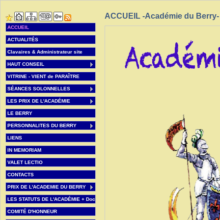
ACCUEIL -Académie du Berry-
ACCUEIL
ACTUALITÉS
Clavaires & Administrateur site
HAUT CONSEIL
VITRINE - VIENT de PARAÎTRE
SÉANCES SOLONNELLES
LES PRIX DE L'ACADÉMIE
LE BERRY
PERSONNALITES DU BERRY
LIENS
IN MEMORIAM
VALET LECTIO
CONTACTS
PRIX DE L'ACADEMIE DU BERRY
LES STATUTS DE L'ACADÉMIE + Doc
COMITÉ D'HONNEUR