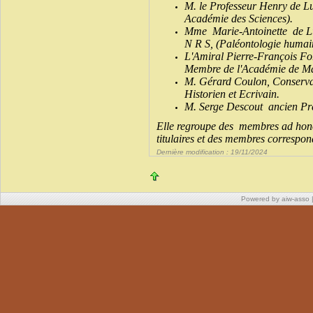
M. le Professeur Henry de Lu
Académie des Sciences).
Mme Marie-Antoinette de Lu
N R S, (Paléontologie humai
L'Amiral Pierre-François For
Membre de l'Académie de Ma
M. Gérard Coulon, Conservat
Historien et Ecrivain.
M. Serge Descout ancien Pré
Elle regroupe des membres ad hon
titulaires et des membres correspon
Dernière modification : 19/11/2024
Powered by aiw-asso